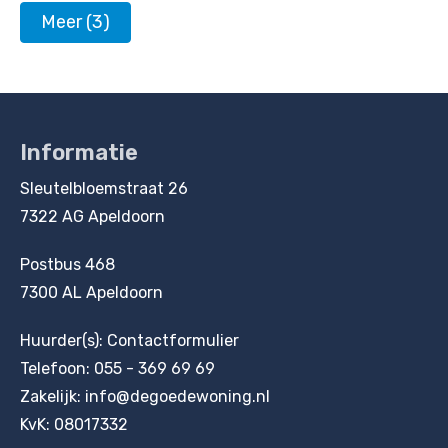
Meer (3)
Informatie
Contactinformatie
Sleutelbloemstraat 26
7322 AG Apeldoorn
Postbus 468
7300 AL Apeldoorn
Huurder(s):
Contactformulier
Telefoon:
055 - 369 69 69
Zakelijk:
info@degoedewoning.nl
KvK: 08017332