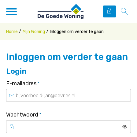
Naar de homepage
Ga naar Hoofd
Home
Mijn Woning
Inloggen om verder te gaan
Naar hoofdinhoud
Naar hoofdnavigatiemenu
Naar zoeken
Inloggen om verder te gaan
Login
Verplicht veld
E-mailadres
*
Verplicht veld
Wachtwoord
*