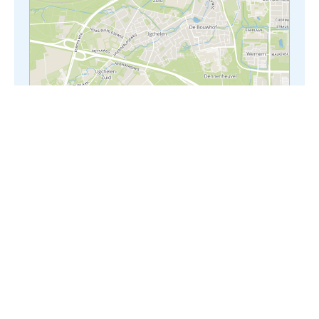
Leaflet
|
Embrace - The Human Cloud
Hier vind je dit project.