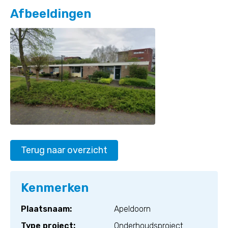
Afbeeldingen
Terug naar overzicht
Kenmerken
Plaatsnaam:
Apeldoorn
Type project:
Onderhoudsproject