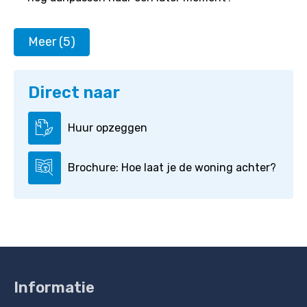
Meer (5)
Direct naar
Huur opzeggen
Brochure: Hoe laat je de woning achter?
Informatie
Contactinformatie