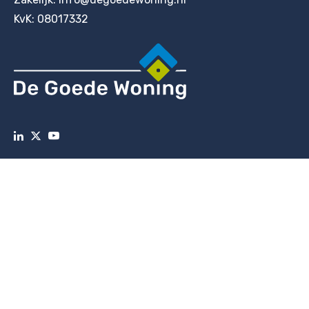
KvK: 08017332
Vertaal deze pagina
Select Language
© De Goede Woning 2023
Privacy
Cookieverklaring
Disclaimer
Contact