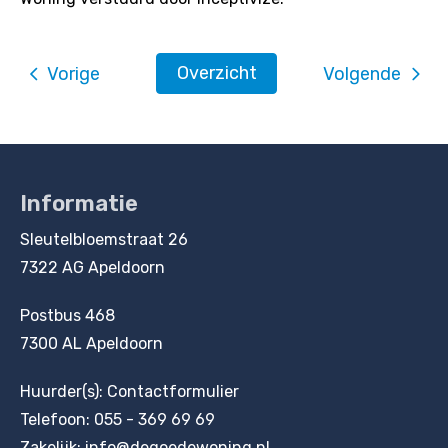
Overzicht
Vorige
Volgende
Informatie
Contactinformatie
Sleutelbloemstraat 26
7322 AG Apeldoorn
Postbus 468
7300 AL Apeldoorn
Huurder(s):
Contactformulier
Telefoon:
055 - 369 69 69
Zakelijk:
info@degoedewoning.nl