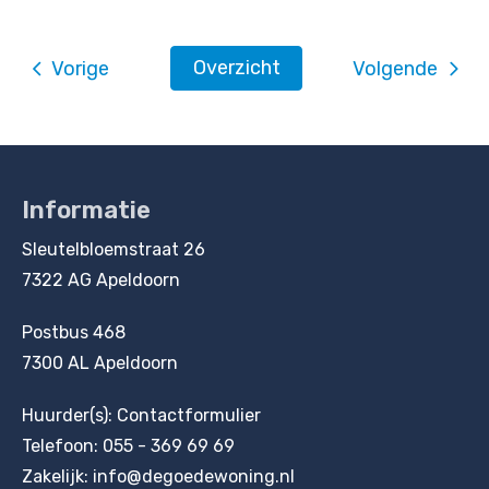
Overzicht
Vorige
Volgende
Informatie
Contactinformatie
Sleutelbloemstraat 26
7322 AG Apeldoorn
Postbus 468
7300 AL Apeldoorn
Huurder(s):
Contactformulier
Telefoon:
055 - 369 69 69
Zakelijk:
info@degoedewoning.nl