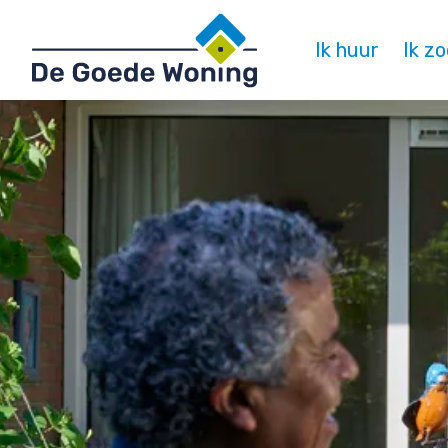
Naar de homepage
Ik huur
Ik z
Naar hoofdinhoud
Naar hoofdnavigatiemenu
Naar zoeken